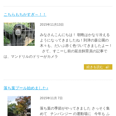
こちらもちかすぎ～！！
2015年11月13日
みなさんこんにちは！ 朝晩はかなり冷える
ようになってきましたね！到津の森公園の
木々も、だいぶ赤く色づいてきましたよー！
さて、すこーし前の延吉飼育員の記事で
は、マンドリルのドリーがカメラ
続きを読む
落ち葉プール始めました♪
2015年11月 7日
落ち葉の季節がやってきました さっそく集
めて チンパンジー の運動場に 今年も ふ