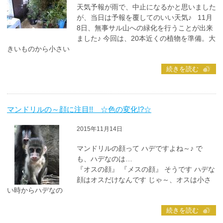
天気予報が雨で、中止になるかと思いました
が、当日は予報を覆してのいい天気♪ 11月
8日、無事サル山への緑化を行うことが出来
ました♪ 今回は、20本近くの植物を準備。大
きいものから小さい
続きを読む
マンドリルの～顔に注目!! ☆色の変化!?☆
2015年11月14日
マンドリルの顔って ハデですよね～♪ で
も、ハデなのは…
『オスの顔』 『メスの顔』 そうです ハデな
顔はオスだけなんです じゃ～、オスは小さ
い時からハデなの
続きを読む