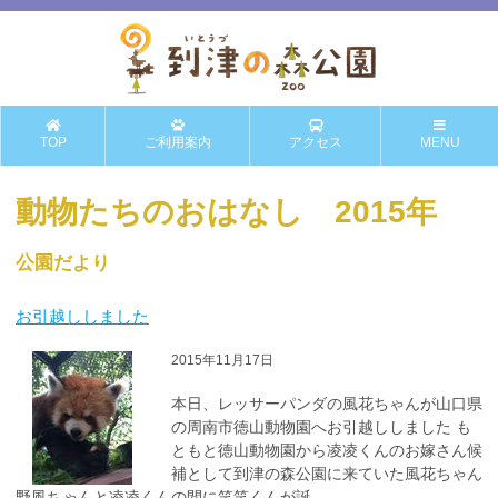
TOP
ご利用案内
アクセス
MENU
動物たちのおはなし 2015年
公園だより
お引越ししました
2015年11月17日
本日、レッサーパンダの風花ちゃんが山口県
の周南市徳山動物園へお引越ししました も
ともと徳山動物園から凌凌くんのお嫁さん候
補として到津の森公園に来ていた風花ちゃん
野風ちゃんと凌凌くんの間に笑笑くんが誕