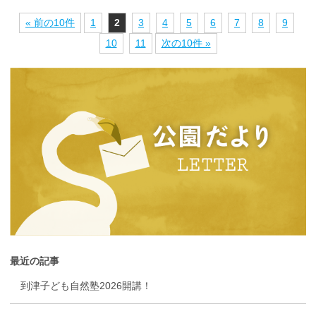
« 前の10件
1
2
3
4
5
6
7
8
9
10
11
次の10件 »
最近の記事
到津子ども自然塾2026開講！