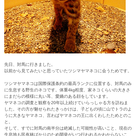
先日、対馬に行きました。
以前から見てみたいと思っていたツシマヤマネコに会うためです。
ツシマヤマネコは国際保護条約の最高ランクに位置する、対馬のみ
に生息する野生のネコです。体重4kg程度、家ネコくらいの大きさ
にまだらの模様に丸い耳、愛嬌のある顔をしています。
ヤマネコの調査と観察を20年以上続けていらっしゃる方を訪ねま
した。その方が魅せられたきっかけは、子どもの頃に山でトラのよ
うに大きなヤマネコ、言わばヤマネコの王に出くわしたためとのこ
と。
そして、すでに対馬の南半分は絶滅した可能性が高いこと、現在の
生息地も民有林ばかりのため開発がいつ行われるかわからないこ