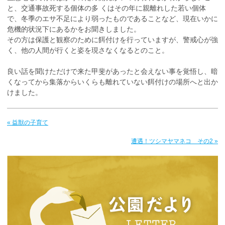
と、交通事故死する個体の多 くはその年に親離れした若い個体
で、冬季のエサ不足により弱ったものであることなど、現在いかに
危機的状況下にあるかをお聞きしました。
その方は保護と観察のために餌付けを行っていますが、警戒心が強
く、他の人間が行くと姿を現さなくなるとのこと。
良い話を聞けただけで来た甲斐があったと会えない事を覚悟し、暗
くなってから集落からいくらも離れていない餌付けの場所へと出か
けました。
« 益獣の子育て
遭遇！ツシマヤマネコ その2 »