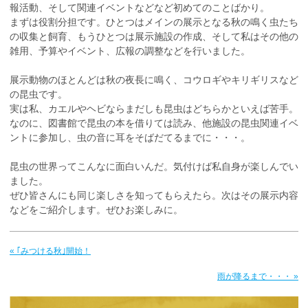
報活動、そして関連イベントなどなど初めてのことばかり。
まずは役割分担です。ひとつはメインの展示となる秋の鳴く虫たち
の収集と飼育、もうひとつは展示施設の作成、そして私はその他の
雑用、予算やイベント、広報の調整などを行いました。
展示動物のほとんどは秋の夜長に鳴く、コウロギやキリギリスなど
の昆虫です。
実は私、カエルやヘビならまだしも昆虫はどちらかといえば苦手。
なのに、図書館で昆虫の本を借りては読み、他施設の昆虫関連イベ
ントに参加し、虫の音に耳をそばだてるまでに・・・。
昆虫の世界ってこんなに面白いんだ。気付けば私自身が楽しんでい
ました。
ぜひ皆さんにも同じ楽しさを知ってもらえたら。次はその展示内容
などをご紹介します。ぜひお楽しみに。
« ｢みつける秋｣開始！
雨が降るまで・・・ »