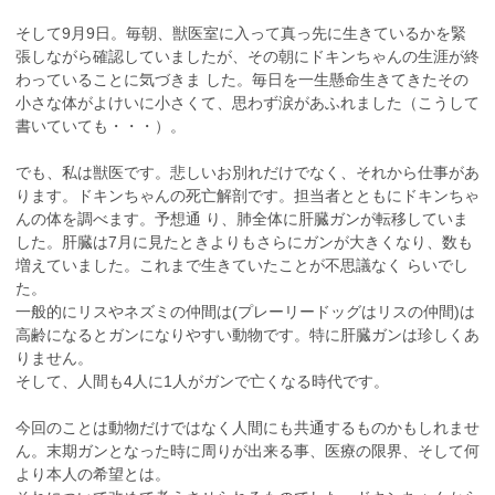
そして9月9日。毎朝、獣医室に入って真っ先に生きているかを緊
張しながら確認していましたが、その朝にドキンちゃんの生涯が終
わっていることに気づきま した。毎日を一生懸命生きてきたその
小さな体がよけいに小さくて、思わず涙があふれました（こうして
書いていても・・・）。
でも、私は獣医です。悲しいお別れだけでなく、それから仕事があ
ります。ドキンちゃんの死亡解剖です。担当者とともにドキンちゃ
んの体を調べます。予想通 り、肺全体に肝臓ガンが転移していま
した。肝臓は7月に見たときよりもさらにガンが大きくなり、数も
増えていました。これまで生きていたことが不思議なく らいでし
た。
一般的にリスやネズミの仲間は(プレーリードッグはリスの仲間)は
高齢になるとガンになりやすい動物です。特に肝臓ガンは珍しくあ
りません。
そして、人間も4人に1人がガンで亡くなる時代です。
今回のことは動物だけではなく人間にも共通するものかもしれませ
ん。末期ガンとなった時に周りが出来る事、医療の限界、そして何
より本人の希望とは。