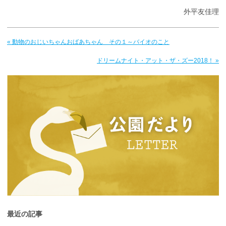
外平友佳理
« 動物のおじいちゃんおばあちゃん その１～バイオのこと
ドリームナイト・アット・ザ・ズー2018！ »
最近の記事