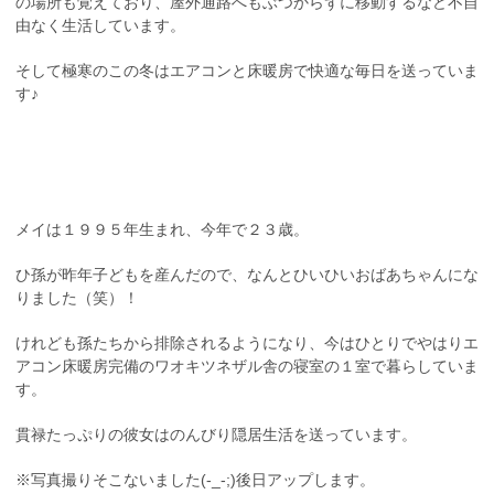
の場所も覚えており、屋外通路へもぶつからずに移動するなど不自
由なく生活しています。
そして極寒のこの冬はエアコンと床暖房で快適な毎日を送っていま
す♪
メイは１９９５年生まれ、今年で２３歳。
ひ孫が昨年子どもを産んだので、なんとひいひいおばあちゃんにな
りました（笑）！
けれども孫たちから排除されるようになり、今はひとりでやはりエ
アコン床暖房完備のワオキツネザル舎の寝室の１室で暮らしていま
す。
貫禄たっぷりの彼女はのんびり隠居生活を送っています。
※写真撮りそこないました(-_-;)後日アップします。