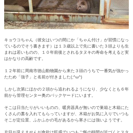
キョウコちゃん（彼女はいつの間にか「ちゃん付け」が習慣になっ
ているのでそう書きます）は１３歳以上で先に書いた３頭よりも生
まれは若いものの、１０年前後とされるタヌキの寿命を考えると実
はかなりの高齢です。
１２年前に周南市徳山動物園から来た３頭のうちで一番気が強かっ
たため「強子」と名前が付きました(;^ω^)
しかし次第にほかの２頭から追われるようになり、少なくとも６年
前から管理センター奥のバックヤードにいます。
そこは日当たりがいいものの、暖房器具が無いので巣箱と木箱にた
くさんの藁を入れてもらっていますが、木箱がお気に入りでいつも
そこが定位置、ふかふかの毛があるから寒さには強いようです。
片目が見えませんが食欲は旺盛でいつもご飯の時間が近づくとスタ