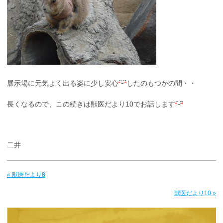
展示場に元気よく出る姿に少し安心
したのもつかの間・・
長くなるので、この続きは獣医だより10でお話します
二井
« 獣医だより8
獣医だより10 »