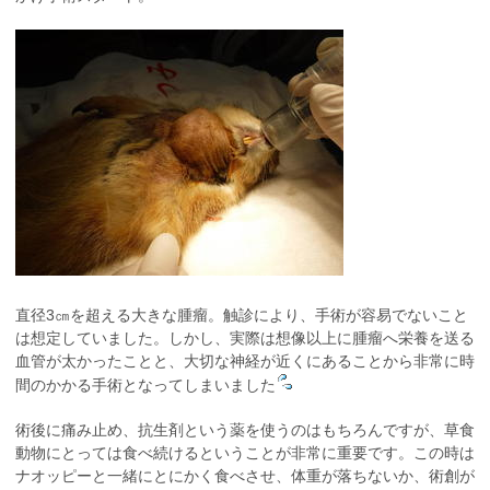
直径3㎝を超える大きな腫瘤。触診により、手術が容易でないこと
は想定していました。しかし、実際は想像以上に腫瘤へ栄養を送る
血管が太かったことと、大切な神経が近くにあることから非常に時
間のかかる手術となってしまいました
術後に痛み止め、抗生剤という薬を使うのはもちろんですが、草食
動物にとっては食べ続けるということが非常に重要です。この時は
ナオッピーと一緒にとにかく食べさせ、体重が落ちないか、術創が