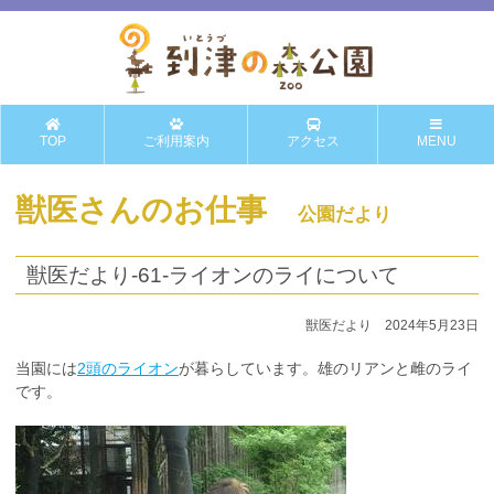
TOP
ご利用案内
アクセス
MENU
獣医さんのお仕事
公園だより
獣医だより-61-ライオンのライについて
獣医だより 2024年5月23日
当園には
2頭のライオン
が暮らしています。雄のリアンと雌のライ
です。