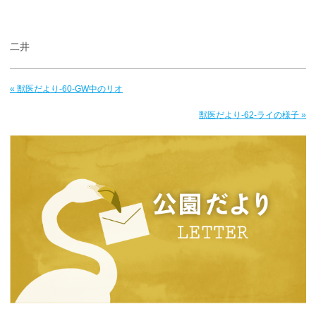
二井
« 獣医だより-60-GW中のリオ
獣医だより-62-ライの様子 »