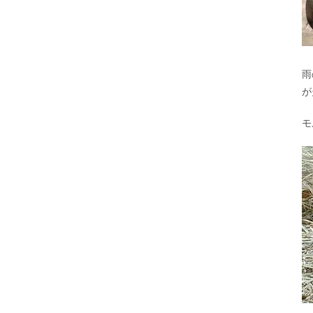
雨
が
モ