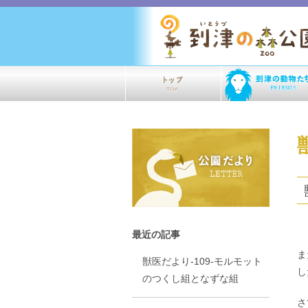
最近の記事
ま
獣医だより-109-モルモット
し
のつくし組となずな組
さ