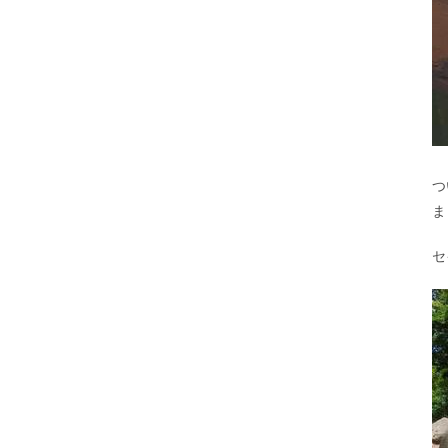
つ
ま
セ