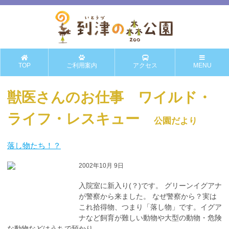
TOP
ご利用案内
アクセス
MENU
獣医さんのお仕事 ワイルド・
ライフ・レスキュー
公園だより
落し物たち！？
2002年10月 9日
入院室に新入り(？)です。 グリーンイグアナ
が警察から来ました。 なぜ警察から？実は
これ拾得物、つまり「落し物」です。イグア
ナなど飼育が難しい動物や大型の動物・危険
な動物などはうちで預かり...