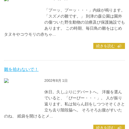
「プーッ、プーッ・・・」内線が鳴ります。
「スズメの雛です。」 到津の森公園は園外
の傷ついた野生動物の治療及び保護施設でも
あります。 この時期、毎日鳥の雛をはじめ
タヌキやコウモリの赤ちゃ...
続きを読む
雛を拾わないで！
2002年8月 1日
休日。久しぶりにデパートへ。 洋服を選ん
でいると、「ぴーぴー・・・」。 人が振り
返ります。私は知らん顔をしつつそそくさと
立ち去り階段脇へ。 そろそろお腹がすいた
のね、 紙袋を開けるとメ...
続きを読む