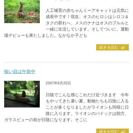
人工哺育の赤ちゃんミーアキャットは元気に
成長中です！現在、オスのヒロシはシロコ＆
タクの群れへ、メスのナナはオスのブルルと
一緒に生活しています。そしてついに、運動
場デビューも果たしました。なかなか子ども
続きを読む
狙い目は午前中
2007年8月20日
日陰でこんな感じこれだけ近づきます 今年
もやってきた暑い夏。動物たちも日陰に入る
ことが多くなりましたがライオンも同様に日
陰に入ります。ライオンのパドックは朝方、
ガラスビューの前が日陰になります。そこに
続きを読む