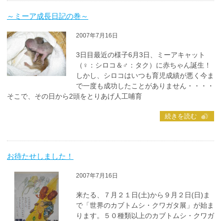
～ミーア成長日記の巻～
2007年7月16日
3日目最近の様子6月3日、ミーアキャット
（♀：シロコ＆♂：タク）に赤ちゃん誕生！
しかし、シロコはいつも育児成績が悪く今ま
で一度も成功したことがありません・・・・
そこで、その日から2頭をとりあげ人工哺育
続きを読む
お待たせしました！
2007年7月16日
来たる、７月２１日(土)から９月２日(日)ま
で「世界のカブトムシ・クワガタ展」が始ま
ります。５０種類以上のカブトムシ・クワガ