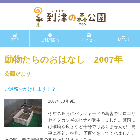
TOP
ご利用案内
アクセス
MENU
動物たちのおはなし 2007年
公園だより
ご迷惑おかけします！？
2007年10月 9日
今年の９月にバックヤードの鳥舎でクロエリ
セイタカシギのヒナが誕生しました。繁殖に
は環境や広さなど十分ではありませんが、見
事に産卵、抱卵、子育てをしてくれました。
その間、他の同部屋の相棒たちはあっちこっ