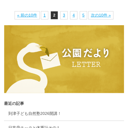
« 前の10件
1
2
3
4
5
次の10件 »
最近の記事
到津子ども自然塾2026開講！
日常⑨キックと体重計その１