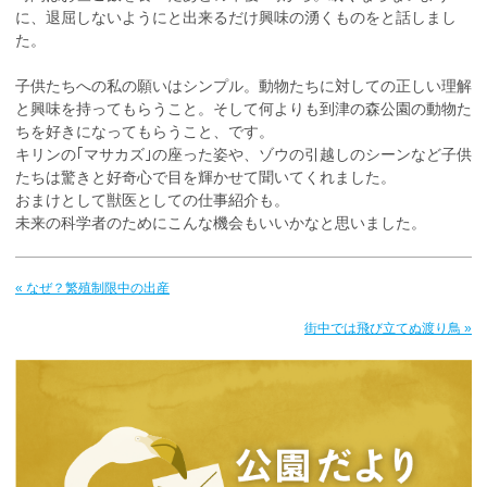
に、退屈しないようにと出来るだけ興味の湧くものをと話しまし
た。
子供たちへの私の願いはシンプル。動物たちに対しての正しい理解
と興味を持ってもらうこと。そして何よりも到津の森公園の動物た
ちを好きになってもらうこと、です。
キリンの｢マサカズ｣の座った姿や、ゾウの引越しのシーンなど子供
たちは驚きと好奇心で目を輝かせて聞いてくれました。
おまけとして獣医としての仕事紹介も。
未来の科学者のためにこんな機会もいいかなと思いました。
« なぜ？繁殖制限中の出産
街中では飛び立てぬ渡り鳥 »