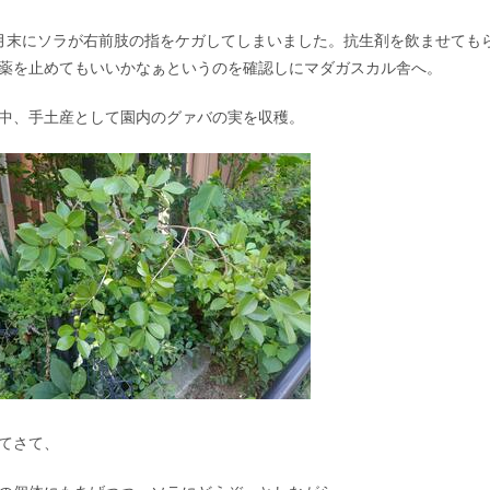
月末にソラが右前肢の指をケガしてしまいました。抗生剤を飲ませても
薬を止めてもいいかなぁというのを確認しにマダガスカル舎へ。
中、手土産として園内のグァバの実を収穫。
てさて、