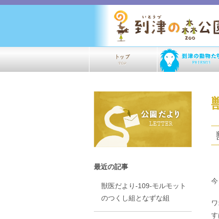
最近の記事
今
獣医だより-109-モルモット
のつくし組となずな組
ワ
す