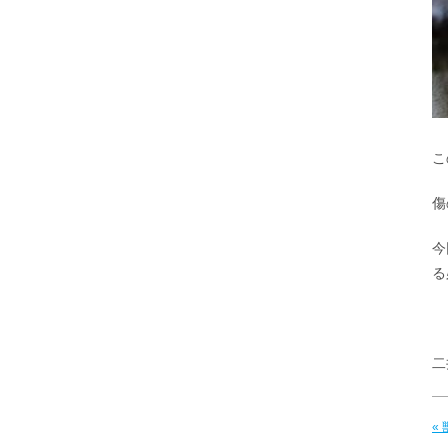
こ
傷
今
る
二
«