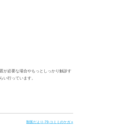
置が必要な場合やもっとしっかり触診す
らい行っています。
獣医だより-79-コミミのケガ »