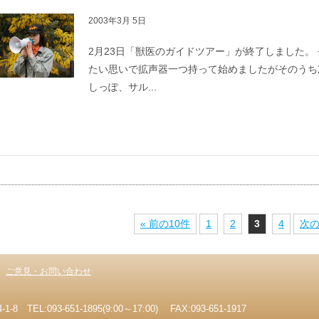
2003年3月 5日
2月23日「獣医のガイドツアー」が終了しました。
たい思いで拡声器一つ持って始めましたがそのうち次
しっぽ、サル...
« 前の10件
1
2
3
4
次の
ご意見・お問い合わせ
EL:093-651-1895(9:00～17:00) FAX:093-651-1917