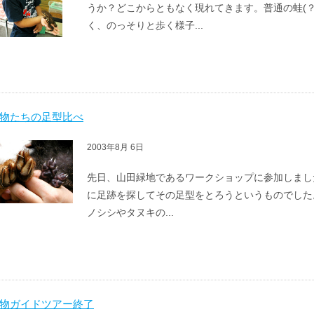
うか？どこからともなく現れてきます。普通の蛙(
く、のっそりと歩く様子...
物たちの足型比べ
2003年8月 6日
先日、山田緑地であるワークショップに参加しまし
に足跡を探してその足型をとろうというものでした
ノシシやタヌキの...
物ガイドツアー終了