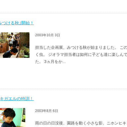
みつける秋｣開始！
2003年10月 3日
担当した企画展、みつける秋が始まりました。 こ
く虫。 ジオラマ担当者は如何に子ども達に楽しん
た。 3ヵ月をか...
キガエルの特訓！
2003年8月 6日
雨の日の日没後、園路を動く小さな影。ニホンヒキ