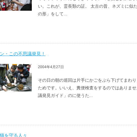
い。これが、霊長類の証。 太古の昔、ネズミに似
の形」をして...
ン・この不思議発見！
2004年4月27日
その日の朝の巡回は片手にかごをぶら下げてまわり
ためです。いいえ、糞便検査をするのではありませ
議発見ガイド」のに使うた...
猫を守る人々