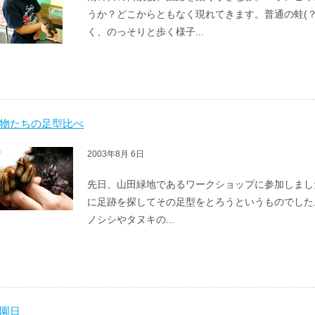
うか？どこからともなく現れてきます。普通の蛙(
く、のっそりと歩く様子...
物たちの足型比べ
2003年8月 6日
先日、山田緑地であるワークショップに参加しまし
に足跡を探してその足型をとろうというものでした
ノシシやタヌキの...
園日