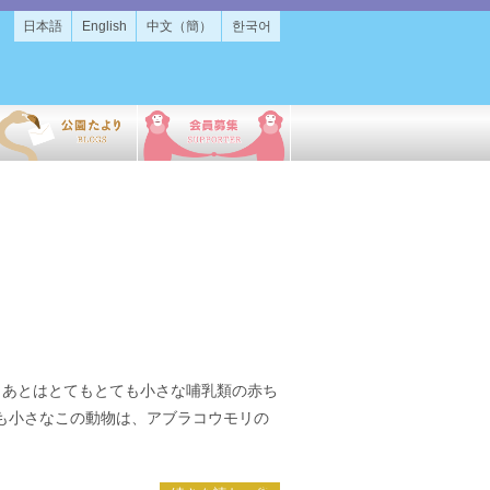
日本語
English
中文（簡）
한국어
 あとはとてもとても小さな哺乳類の赤ち
りも小さなこの動物は、アブラコウモリの