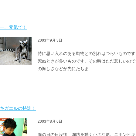
ー、元気で！
2003年9月 3日
特に思い入れのある動物との別れはつらいものです
死ぬときが多いものです。その時はただ悲しいので
の悔しさなどが先にたちま...
キガエルの特訓！
2003年8月 6日
雨の日の日没後、園路を動く小さな影。ニホンヒキ