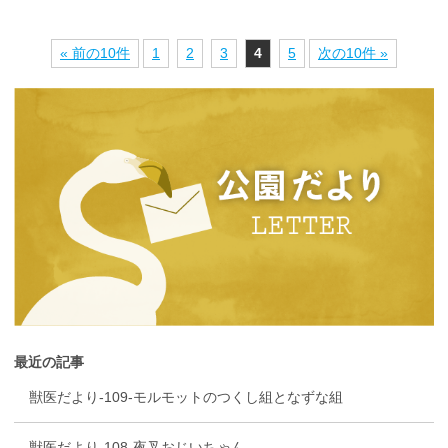
« 前の10件
1
2
3
4
5
次の10件 »
最近の記事
獣医だより-109-モルモットのつくし組となずな組
獣医だより-108-夜叉おじいちゃん