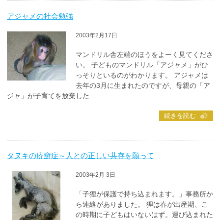
アジャメの社会勉強
2003年2月17日
マンドリル舎左端のほうをよーく見てくださ
い。 子どものマンドリル「アジャメ」がひ
っそりといるのがわかります。 アジャメは
去年の3月に生まれたのですが、母親の「ア
ジャ」が子育てを放棄した...
続きを読む
タヌキの疥癬症～人との正しい共存を願って
2003年2月 3日
「子狸が保護で持ち込まれます。」事務所か
ら連絡がありました。 狸は春が出産期、こ
の時期に子どもはいないはず。運び込まれた