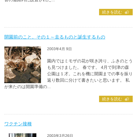
続きを読む
開園前のこと。その１～去るものと誕生するもの
2003年4月 9日
園内ではミモザの花が咲き誇り、ふきのとう
も見つけました。 春です。 4月で到津の森
公園は１才。これを機に開園までの事を振り
返り数回に分けて書きたいと思います。 私
が来たのは開園準備の...
続きを読む
ワクチン接種
2003年3月26日