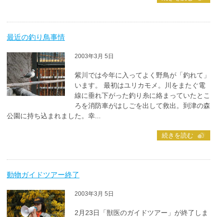
最近の釣り鳥事情
2003年3月 5日
紫川では今年に入ってよく野鳥が「釣れて」
います。 最初はユリカモメ。川をまたぐ電
線に垂れ下がった釣り糸に絡まっていたとこ
ろを消防車がはしごを出して救出。到津の森
公園に持ち込まれました。幸...
続きを読む
動物ガイドツアー終了
2003年3月 5日
2月23日「獣医のガイドツアー」が終了しま