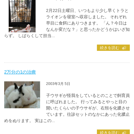
2月22日土曜日、いつもより少し早くトラと
ライオンを寝室へ収容しました。 それぞれ
早目に食餌にありつきます。 「ん？今日は
なんか変だな？」と思ったかどうかはいざ知
らず。 しばらくして担当...
続きを読む
2万分の1の治療
2003年3月 5日
子ウサギが怪我をしているとのことで飼育員
に呼ばれました。 行ってみるとやっと目の
開いたくらいの子ウサギが、右頬を化膿させ
ています。往診セットのなかにあった化膿止
めをぬります。 実はこの...
続きを読む