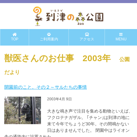
TOP
ご利用案内
アクセス
MENU
獣医さんのお仕事 2003年
公園
だより
開園前のこと。その２～サルたちの事情
2003年4月 9日
大きな鳴き声で注目を集める動物といえば、
フクロテナガザル。 ｢チャン｣は到津の地に
来て今年でちょうど30年。その間鳴かない
日はありませんでした。 閉園中はライオン
舎の通路内に設置された...