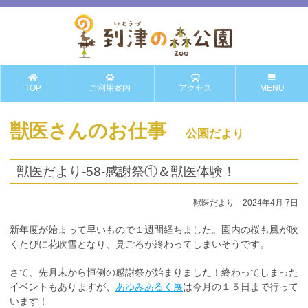
TOP
ご利用案内
アクセス
MENU
獣医さんのお仕事
公園だより
獣医だより‐58-感謝祭①＆獣医体験！
獣医だより 2024年4月 7日
新年度が始まって早いもので１週間経ちました。園内の桜も風が吹
くたびに花吹雪となり、見ごろが終わってしまいそうです。
さて、先月末から恒例の感謝祭が始まりました！終わってしまった
イベントもありますが、
あゆみあるく展
は今月の１５日まで行って
います！