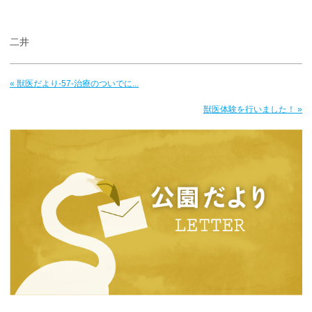
二井
« 獣医だより-57-治療のついでに...
獣医体験を行いました！ »