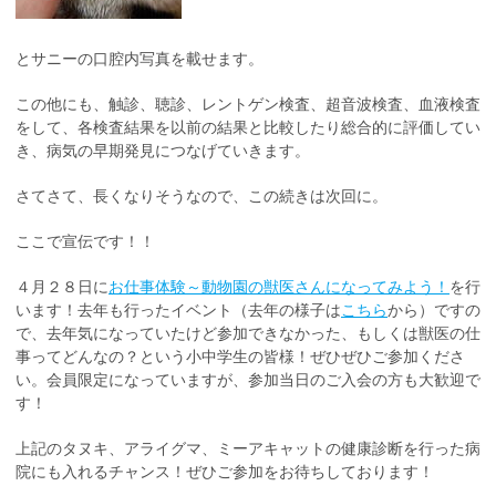
とサニーの口腔内写真を載せます。
この他にも、触診、聴診、レントゲン検査、超音波検査、血液検査
をして、各検査結果を以前の結果と比較したり総合的に評価してい
き、病気の早期発見につなげていきます。
さてさて、長くなりそうなので、この続きは次回に。
ここで宣伝です！！
４月２８日に
お仕事体験～動物園の獣医さんになってみよう！
を行
います！去年も行ったイベント（去年の様子は
こちら
から）ですの
で、去年気になっていたけど参加できなかった、もしくは獣医の仕
事ってどんなの？という小中学生の皆様！ぜひぜひご参加くださ
い。会員限定になっていますが、参加当日のご入会の方も大歓迎で
す！
上記のタヌキ、アライグマ、ミーアキャットの健康診断を行った病
院にも入れるチャンス！ぜひご参加をお待ちしております！