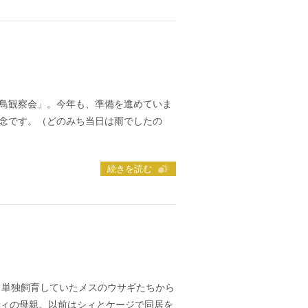
鳥観察会」。今年も、準備を進めていま
念です。（どのみち当日は雨でしたの
続きを読む
、単独飼育していたメスのウサギたちから
シィの母親。以前はシィとケージで同居を