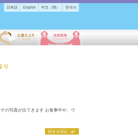
日本語
English
中文（簡）
한국어
より
ンチの写真が出てきます お食事中や、ウ
さい
続きを読む