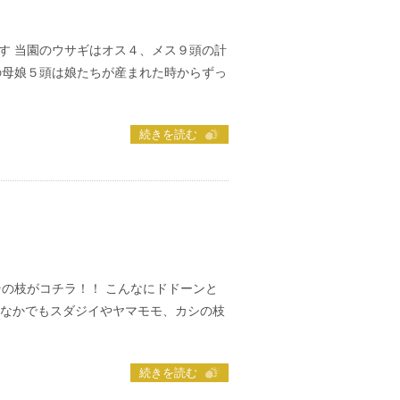
す 当園のウサギはオス４、メス９頭の計
の母娘５頭は娘たちが産まれた時からずっ
続きを読む
その枝がコチラ！！ こんなにドドーンと
イやヤマモモ、カシの枝
続きを読む