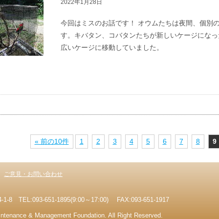
2022年1月28日
今回はミスのお話です！ オウムたちは夜間、個別
す。キバタン、コバタンたちが新しいケージになっ
広いケージに移動していました。
« 前の10件
1
2
3
4
5
6
7
8
9
ご意見・お問い合わせ
EL:093-651-1895(9:00～17:00) FAX:093-651-1917
aintenance & Management Foundation. All Right Reserved.