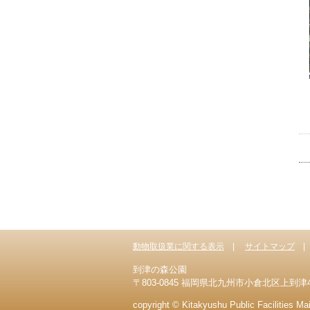
動物取扱業に関する表示
サイトマップ
到津の森公園
〒803-0845 福岡県北九州市小倉北区上到津4-1-8 T
copyright © Kitakyushu Public Facilities M