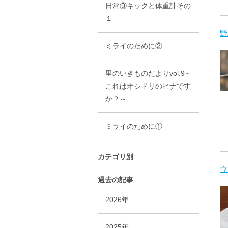
日常⑨キックと体重計その
１
野
ミライのために②
里のいきものだよりvol.9～
これはオシドリのヒナです
か？～
ミライのために①
カテゴリ別
ウ
過去の記事
2026年
2025年