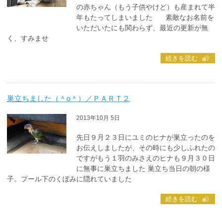
の赤ちゃん（もう子供やけど）も産まれて半
年もたってしまいました 素敵なお名前を
いただいたにも関わらず、最近の更新が無
く、すみませ
続きを読む
巣立ちました（＾ο＾）／ＰＡＲＴ２
2013年10月 5日
先日９月２３日にユミのヒナが巣立ったのを
お伝えしましたが、その時にも少しふれたの
ですがもう１羽のみさえのヒナも９月３０日
に無事に巣立ちました 巣立ち当日の朝の様
子。プール下のくぼみに隠れていました
続きを読む