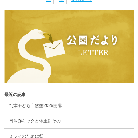
最近の記事
到津子ども自然塾2026開講！
日常⑨キックと体重計その１
ミライのために②