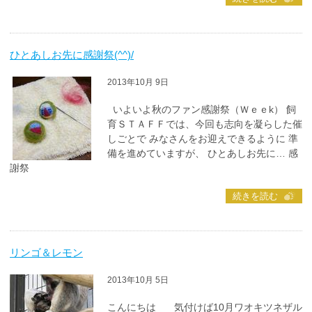
ひとあしお先に感謝祭(^^)/
2013年10月 9日
いよいよ秋のファン感謝祭（Ｗｅｅk） 飼
育ＳＴＡＦＦでは、今回も志向を凝らした催
しごとで みなさんをお迎えできるように 準
備を進めていますが、 ひとあしお先に… 感
謝祭
続きを読む
リンゴ＆レモン
2013年10月 5日
こんにちは 気付けば10月ワオキツネザル