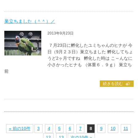
巣立ちました（＾＾）／
2013年9月23日
７月23日に孵化したユミちゃんのヒナが 今
日（9月２３日）巣立ちました 孵化してちょ
うど2ヶ月ですね 孵化した時は こ～んなに
小さかったヒナも （体重６．９ｇ） 巣立ち
前
続きを読む
« 前の10件
3
4
5
6
7
8
9
10
11
12
13
次の10件 »